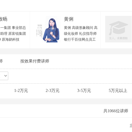
致旸
黄俐
一集团 事业部总
黄俐 高级形象顾问 高
助理 原富锐集团
级化妆师 礼仪指导师
D 原海鹚科技
银行千百佳网点员工
VP 原欧西集团 项
形象辅导专员 招商证
监 中国管理科学
券全国盛典总造型师
优秀导师 国家二级
深圳宝安区政府特邀
师
按效果付费讲师
资源管理师 广东
形象讲师 十年形象礼
力资源研究会 优
仪美育经验 从业经验
训师 顺丰大学 特
与实战背景： 黄老师
师 樊登读书线下
毕业于专业美术学
老师团 特聘教练
院，曾在北京西蔓色
1-2万元
2-3万元
3-5万元
5万元以上
教育 特聘讲师 广
彩研究中心学习色彩
中小企业公共服务
搭配及个人形象管理
 特聘讲师 广州市
专业理论体系，并在
珠区人社局创业指
2010年及2012年分别
共1066位讲师
心 特聘讲师 第三
进修专业化妆技术与
微吼杯”直播培训
服装设计等相关形象
 特聘导师 极地创
领域专业技能，并取