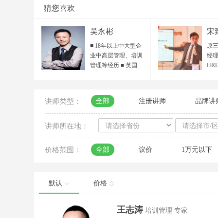
猜您喜欢
吴永彬
宋
■ 18年以上中大型企
原三
业中高层管理、培训
经理
管理等经历 ■ 英国
HR
IPMA国际专业培训师
HR
/ ACI国际职业培训师
目总
■ ICF国际教练联合会
院 
讲师类型：
全部
注册讲师
品牌讲
ACC认证教练 / 准
人力
PCC专业教练 ■ POA
省人
组织行动力 全国首期
秀培
讲师所在地：
认证讲师 ■ 中国服务
聘讲
设计人才资质 ■ 客户
领读
价格范围：
全部
议价
1万元以下
服务国际标准最高
百越
SSE认证 ■ 行动学习
西
引导师、国家生涯规
平台
划师 ■ 《教练式高尔
海
默认
价格
夫——向下管理》认
导中
证讲师 ■ DISC性格与
届“
王志涛
培训管理 专家
行为风格 认证讲师/测
大赛