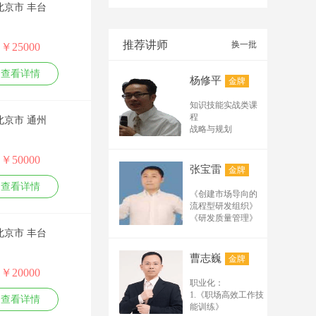
北京市 丰台
基础班及试听课纲：
（45分--90分） 1.网
络推广基础实用术语
推荐讲师
换一批
￥25000
有哪些？ 2.排名在百
度、搜狗、公众号、
查看详情
杨修平
金牌
电商平台、阿里诚信
通、短视频的排名规
知识技能实战类课
律及规则 3.必须掌握
程
北京市 通州
的排名的要素有哪
战略与规划
些？ 4.分析互联网流
企业创新战略和创
新管理
量，怎样构建推广矩
￥50000
技术路线、技术平
阵及循环结构？ 5.常
张宝雷
金牌
台与产品平台规划
用实用的推广工具软
查看详情
组织管理
《创建市场导向的
件解析 6.企业网络推
管理者的创新领导
流程型研发组织》
广需要具备哪些条
力
《研发质量管理》
件？ 高级班及实操班
体系流程
《研发人员的考核
北京市 丰台
打造高效研发体系
课纲（2天1晚----3天2
与激励》 《从样品
产品创新研发流程
晚） 1.分析网络推广
走向量产》 《产品
曹志巍
金牌
与工具
研发体系构建与模
营销经常用到的专业
￥20000
核心技能
板详解》 流程管理
术语 2.关键词挖掘及
职业化：
成功的产品经理技
与产品管理系列：
拓展的24种方法 3.推
1.《职场高效工作技
能修炼
查看详情
《流程体系规划与
能训练》
广标题制作 4.文案编
研发项目管理
流程设计实战》