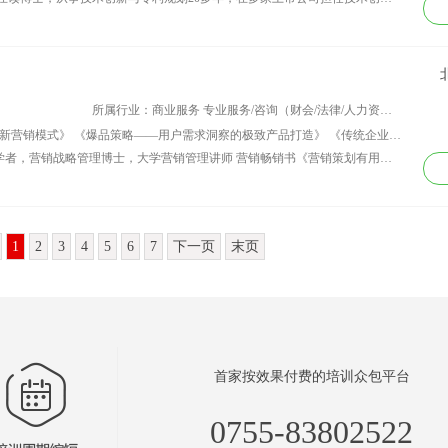
所属行业：商业服务 专业服务/咨询（财会/法律/人力资源等）
讲师课程：《5G移动互联网时代下的全新营销模式》 《爆品策略——用户需求洞察的极致产品打造》 《传统企业转型互联网营销系统方法》 《创新大客户营销实战策略》 《创新价格策略系统课程》 《短视频及抖音等新媒体营销与内容策划》 《互联网+时代下的大数据营销与应用》 《互联网+时代下高势能品牌营销》 《互联网下企业大客户营销管理与深度开发方法》 《互联网营销策划与新媒体运营推广》 《互联网营销模式下的营销创新策略》 《决胜新商业时代市场营销》 《企业大型商务活动全程策划、整合与执行》 《企业商业模式创新与营销思维导图》 《企业销售渠道建设与渠道资源管理》 《企业新零售转型操作全攻略》 《企业营销定位、策略与市场选择》 《企业营销计划制定与执行》 《企业营销战略管理》 《强势社群打造策略与网红经济》 《区域市场客户开发技巧、运营方法及推广策略》 《商业促销活动创意、策划与执行》 《新时代背景下的营销团队建设与系统化管理》 《一路向B——工业品营销模式与落地体系》 《一路向C——消费类产品营销模式与落地体系》 《移动互联网新媒体营销内容营销和营销模式创新公开课程》 《营销策划有用即真理—企业营销策划系统训练营》 《中国成长型企业营销战略解密与落地方法》
资历背景：史杰松 Jason 中国企业营销学者，营销战略管理博士，大学营销管理讲师 营销畅销书《营销策划有用即真理》作者 原联想集团、君联资本、芬兰NOKIA（诺基亚）通讯集团营销高管 现任某知名大学营销战略管理讲师，北京知行汇一全国营销策划机构咨询师 史杰松老师长期为大农业、大健康、节能环保、快销品及高端服务业等行业提供全案营销咨贸易服务。同时还担当多家大型企业及上市公司常务营销咨询公司顾问及独立董事职务，其成功运作的极草5X冬虫夏草、农产品终端责任保险、IQAIR全球高端空气净化器、“东北1号”有机食品、美家尽有家具垂直电商、同福碗粥、百脑汇商业已成为商学院MBA 案例。 【擅长职能 Function】 市场调研、品牌整合、新品上市、企业市场操作策略、包装及形象设计、公关活动策划、促销及传播、销售队伍管理、实战营销培训、企业上市融资等咨询 【专研领域 Field】 1、大农业（种植业、养殖业、农业投入品、农业保险、休闲农业、农业互联网） 2、大健康（医院、医疗器械、药品、保健品、私人健康管理机构） 3、快消品（酒、休闲食品、饮品、日化、生活日用品） 4、高端服务业（高端餐饮、休闲旅游、金融） 5、节能环保（技能环保技术和装备、节能环保服务产业） 【社会贡献 Contribute】 全国首创模块化营销咨询，成功为78余家大型品牌企业提供个性化的咨询服务，推动中国北方地区企业品牌营销的发展 全国每年培养营销专业大学500人，为行业及客户企业储备实用、适用的营销策划人才。全国各地公开课50场次，通过定制式营销培训帮助企业优化营销系统、提升一线员工能力、塑造品牌价值 营销咨询实例写入中国农业大学MBA案例库
1
2
3
4
5
6
7
下一页
末页
首家按效果付费的培训众包平台
0755-83802522