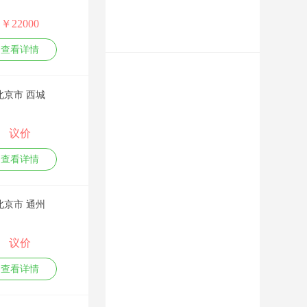
划推广、网站建设优
化排名、各平台关键
￥22000
词霸屏、新媒体及短
视频营销等。 李玺忠
查看详情
老师是网络营销推广
策划行业的实战派专
家，网络推广排名实
北京市 西城
战实训14年，公开授
课达千余场，无PPT
上课，可现场即时根
议价
据学员需要制定教
材，在理论培训及实
查看详情
训操作现场教学上经
验丰富，专业的实战
技术技巧和幽默风趣
北京市 通州
的授课风格，深得学
员及企业领导们认可
与赞赏。 致力于推广
议价
传播企业品牌、产
品、新科技及企业文
查看详情
化理念等；同时助力
企业快速通过网络获
得业务商机。 课纲：