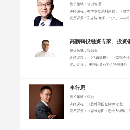
评顾问 ■ 2018年全国
业
擅长领域：培训管理
百强讲师、2022年全
十）
国优秀讲师 ■ 交大安
西
泰、同济大学、上海
业
财经大学、上海理工
大学等高校特聘讲师
擅长领域：管理技
高鹏鹤投融资专家、投资
能、领导力、客户服
务、客户体验、高效
擅长领域：投融资
团队建设、行动学
习、职业素养
李行思
擅长领域：综合
讲师课程：《思维导图全脑学习法》