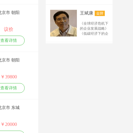
2.《办公室工作规范
产品需求分析与需
写要点 5.排名（百
《产品战略规划与
与技巧训练》
求管理
度、搜狗、公众号、
路标管理》 《市场
3.《行政文秘综合技
系统化项目管理能
北京市 朝阳
王斌康
金牌
驱动的产品开发流
电商平台、阿里诚信
能提升训练》
力实训
程管理》 《成功的
通、短视频）规律及
4.《职场礼仪与沟通
创新工作坊
《全球经济危机下
产品经理》管理系
技能提升训练》
需求 6.解析抖音、快
产品创新工作坊
的企业发展战略》
议价
列： 《从技术走向
5.《时间管理与工作
（四课程，详见下
手、B站、小红书等
《低碳经济下的企
管理》 《研发人员
效能提升训练》
表）
新媒体运营规则及技
业发展战略》
的核心管理技能提
查看详情
6.《高效会议管理》
职业创新能力训练
《企业战略管理》
巧 7.微信公众号管理
升》
7.《高效沟通训练》
工作坊
《生产运作管理》
万力
及运营要点 8.微信的
金牌
公文写作：
创新思维与技能解
《供应链与物流管
管理及运营的要点 9.
8.《职场写作力提升
决工作坊
理》
北京市 朝阳
先后在人民日报、
训练》
链接构建方法 10.推广
关键实践
新华社、经济日
9.《金字塔思维与公
TRIZ理论与实务高
工具使用及技术要点
报、香港商报等国
文写作训练》
级班
11.网站后台管理及优
内外百余家媒体开
￥39800
10.《最新党政机关
质量功能展开QFD
化 12.推广中需要注意
辟专栏、专版等，
公文写作技巧训
训练班
的规则 13.分析解析互
发表各类新闻报道
练》
陈伟
查看详情
敏捷研发项目管理
金牌
和研究报告数百
联网流量及矩阵设计
（SCRUM master）
篇；主编出版了
14.根据现场需要制定
微创新-互联网时代
“阳光招标”法律课
《名牌战略与质量
的最佳创新实践
《招投标法实施条
其他内容教材
振兴》、《企业策
北京市 东城
例及相关法规解
划》、《创新经营
读》
与现代管理》、
“阳光招标”管理课
《世界500强专业服
《政府国企招标采
￥20000
郭楚凡
金牌
务丛书》等20多部
购全流程与关键要
专著；并多次做为