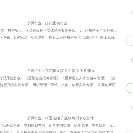
所属行业：跨行业 跨行业
讲师课程：1、什么是区块链：原理与发展、典型项目、区块链应用于实体经济案例分析。 2、区块链全产业链分析：寻找参与及投资的机会。 3、区块链与通证经济：通证经济改造与实施。 4、区块链与法律：监管与风险。
资历背景：区块链方案实施专家、 工业区块链（DIPNET）社区理事、 国际工业区块链标准化组织理事 通证金融与区块链技术研究院研究员. 传统企业应用区块链技术转型百城行专题演讲会首席专家，致力于传统企业家的区块链技术布道及应用咨询。 在液晶面板、半导体微电子及汽车制造等高端制造业十余年项目经验，对区块链及传统产业的数字化转型有深入研究。
所属行业：贸易|批发|零售|租赁业 零售/批发
讲师课程：《大数据与人工智能时代的转型升级之道》 《重塑企业战略管理》 《重新定义人才价值与管理》 《店面经营业绩倍增实战技巧》 《新经济时代的营销逻辑与实战技巧》 《竞争优势与商业模式重构》 《企业创新之道》 《企业精益化管理体系》 《绩效管理与团队打造》
资历背景：北京大学总裁班特聘讲师； 转型升级实践专家； 组织管理、营销、文化、创新实践专家； 京宛创新商学院高级讲师； 中国管理科学学会会员； 中国管理研究国际学会会员； 中国战略与管理研究会会员； 北京企业管理咨询协会副会长； 北京市门头沟企业创新发展商会常务理事、秘书长；
所属行业：IT|通信|电子|互联网 计算机软件
讲师课程：创新思维、技术创新方法、产品创新挖掘、专利规划布局、创意发明实施、创新管理、跨界创新、模式创新、专利战略、专利狙击、创新教育与培训、创新运营。
资历背景：中国社科院产业经济创新学在读博士，从事技术创新与专利规划20多年，在多家上市公司担任技术创新与专利战略主管，具有非常丰富的创新经验，产生一百多项专利，转化为产品近三十项，产生的经济价值超过亿元。拥有丰富的实践经验与理论体系，在创新思维、创新方法、专利挖掘、专利布局、专利运营与转化等方面拥有十分丰富的实践经验，为近50家科技企业做过技术创新与专利布局辅导，可以现场为企业做针对性技术与产品创新。