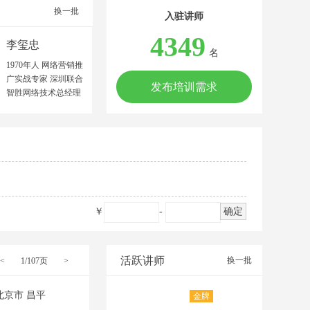
换一批
入驻讲师
4349
李玺忠
名
1970年人 网络营销推
广实战专家 深圳联合
发布培训需求
智胜网络技术总经理
中国建筑材料流通协
会特聘金牌讲师 广东
中益产研院合伙人 广
东文商研究院联合创
始人 中山大学MBA
广东工商职业技术大
学客座教授 网络营销
师/高级营销师 高级企
￥
-
确定
业培训师/美国AACTP
顾问师 擅长领域：制
造业、农业、服务业
等多领域的网络营销
活跃讲师
换一批
<
1/107页
>
推广策划。 擅长项
目：网络营销推广团
北京市 昌平
金牌
队建设、网络品牌策