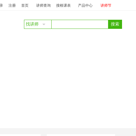
商务礼仪
投标：
庞丽
澜珊
中标：
澜珊
服务质量提升及抱怨投诉处
录
注册
首页
讲师查询
搜根课表
产品中心
讲师节
找讲师