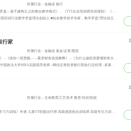
中心（全国行业前
得相关职业资质证
所属行业：金融业 银行
 特聘创业导师 陕
书。同时取得CVCC
讲师课程：教学罗盘系列课程： 《教学罗盘—基于建构主义的整合教学模式》、《TTT企业培训师培训课程》 《课程呈现技巧》《精品课程设计与开发》、《互动式教学》、《领导者任老师》 管理类课程： 《版权课程---管理罗盘》、《管理者角色认知与自我定位》、《沙漠掘金》、《将行动学习融入工作》、《问题分析与解决》、《复盘》、《组织经验萃取》、《绩效导向的教练技术》
延安高新区科技企
礼仪指导师专业证
资历背景：王志涛 老师（北京） ——中国培训行业教学罗盘理论创始人 ■知名教学技术专家，教学罗盘?理论创立者 ■曾任人众人教育集团课程研发总经理 ■曾任寓学于乐教育研发院院长 ■曾服务汾酒集团商学院、中国电信天翼互联网学院、 ■北京大学、长江商学院等知名高校 特聘讲师 ■出版专著《教学罗盘：基于建构主义的整合教学模式》； 【个人简介】 ■在任课程研发总经理期间，自主研发40余门课程，培养了集团100位培训师。 ■06年至今，15年来授课超过2000天，在教学设计、课程开发、讲师（培训师）培养、行动学习等方面拥有丰富实践经验。 ■多年来系统深入地研究建构主义、体验学习、自然学习法、意义学习SOI、五星教学等教学模式，十多年来阅读量超过1000本著作。他深入研究和实践教学理论及技术，将建构主义与教学实践相结合，推动中国教学技术的科学化发展——让老师教得好，让学生愿意学，开创性提出“教学罗盘”教学模式，致力于大面积提升老师教学质量与学生学习效率。 ●王老师倡导以老师为主导，学生为主体的“乐教乐学”。运营公众号“教学罗盘”，专注于教育教学领域的原创内容，基于王志涛老师十多年的切身实践，源于对教育教学的深度思考；倡导“Learning by doing, learning by playing（在做中学，在练中学）”的学习理念——在培训课程的设计及实施过程中，依靠前沿的培训理念、扎实深厚的理论功底，紧抓成人的学习的特点，针对客户方的需求或客户方设定的培训主题，设计出匹配度极佳的培训项目及培训课程；在课堂上创设情境激发学习者的参与、调动学习者的学习热情。
孵化基地创业导师
书，具备10年个人形
象辅导经验及6年礼仪
形象培训教育经验。
曾为宝安区政府、招
银行家
商银行、华润银行、
博时基金等多家政府
所属行业：金融业 基金/证券/期货
银行机构进行职业形
讲师课程：–《估值建模》 –《基础会计》 –《借你一双慧眼——看穿财务造假舞弊》 –《为什么做投资要懂财务分析》 –《新三板挂牌全程操作实务》 –《IPO操作实务》 –《上市公司再融资》 –《高鹏鹤解读并购》 –《PPP融资实操案例分析》 –《30秒电梯融资》 –《股权架构顶层设计及案例分析》 –《 股权融资--------打造一个有吸引力的资本故事》 –《估值：别把自己给便宜卖了》 –《对赌：估值调整机制》 –《破解对赌陷阱的策略》 –《投融资潜规则》 –《应对投融资潜规则》 –《识别投融资骗子》 –《你为什么被投资人抛弃？》 –《资本市场只认数一数二》 –《资金方的喜好》 –《商业模式：融资的关键要素》 –《你是怎么把潜在投资人谈成“一见没、见面死”的》 –《市值管理最佳操作实践》 –《0税负—资本运作架构顶层设计》 –《为什么美国参议院调查苹果避税千亿美金：税务筹划的秘密》 –《巴菲特的税率低于清洁工，奥巴马还捏着鼻子给他勋章》 –《业绩倍增的关键措施》 –《企业玩加法、资本做乘法》
象培训辅导。具有丰
资历背景：–中国证券业协会特聘讲师 –中国政法大学MBA实践指导老师 –网信证券投资银行部执行总经理 –多家上市公司、新三板公司的顾问 –证券保荐代表人 –英国注册会计师ACCA 高鹏鹤老师拥有将近二十年财税筹划、上市、新三板挂牌、投融资方面的工作经验，曾就职于Ernst & Young国际会计师事务所、河南农开基金（中信与河南财政厅合资的第一只农业产业基金）、天风证券并购融资总部，参与建行、工行“A+H”上市审计，主持或参与合众思壮、山水文化、东湖高新、广济医药、郑州煤电等多家上市公司并购重组募集资金项目，主持或参与湖北联投集团、武汉新芯集成电路等资本运作，主持或参与多个新三板挂牌工作，主持或参与多只产业基金和并购基金的设立、募集、投资、管理、退出，拥有丰富的并购重组及公司资本运作实践经验。
富教学经验，扎实的
教育专业理论基础和
丰富的教学经验。 曾
辅导企业与培训客
户： 深圳宝安区政
府、深圳水务集团、
所属行业：文体教育|工艺美术 教育/培训/院校
东莞南城区政府、中
国工商银行、招商银
资历背景：《思维导图：思维力训练、学习力训练》作者 儿童OT职能治疗师 高级感觉统合训练师 高级专注力训练师 国家二级心理咨询师 英国伯赞思维导图管理师（TBCP） 世界思维导图理事会官方指定训练讲师 国际教师进修与教育发展学会（IEDST）特聘讲师
行、浦发银行、华润
银行、京基集团、平
安保险、博时基金、
深圳迈瑞医疗、中国