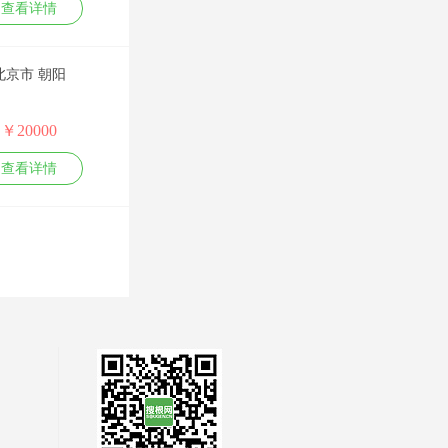
点》
查看详情
管理技能类课程：
嘉宾参加了中央电
《私企外企招标采
MTP管理能力发展
视台、中央广播电
购全流程与关键要
训练、项目管理与
台、凤凰卫视、北
点》
计划制定、非人力
京卫视、湖南卫视
《采购招标管理部
北京市 朝阳
资源经理的人力资
等节目。
门职能建设》
源管理
牵头组织和策划主
安新强
金牌
“阳光招标”专业课
市场营销管理类课
持了《中国名牌发
《评标规范化管理
程：
￥20000
展论坛》、《世界
一、人力资源类：
与评标专家能力模
消费者行为学与营
名牌在中国》、
战略绩效管理
型》
销战略、有效制定
《中国质量万里
查看详情
KPI+BSC
《招投标违规行为
年度营销计划、企
行》、《中国信用
战略绩效管理体系
十大防范措施》
业量化管理、狼性
论坛》、《中国食
建设及实施
《招标文件的编制
营销之大客户销售
品安全行动》、
战略性绩效管理的
与写作技巧》
房恒贵
金牌
技巧、大订单销售
《全国中小企业
关键技巧
的项目管理、新产
节》、《中国创业
卓越绩效管理体系
1.人才制造工程：卓
品上市的组织与管
投资大会》等大型
建设
越的企业培训体系
理
会议论坛，并围绕
平衡计分卡
建设（适用于企业
人力资源管理类：
中国3.15、中国信
目标管理与绩效考
大学筹建，可培训
人力资源规划与年
用、中国制造、中
核
或辅导）
度人力资源计划、
国质量等主题组织
绩效面谈与绩效反
2.ISO 10015 质量管
九连环绩效量化技
段富辉
了大量活动；酝酿
金牌
馈
理：培训指南的应
术、六连环薪酬量
发起管理、品牌、
非人力资源的人力
用（培训机构符合
化技术、培训体系
公关、策划、广
生产管理类：
资源管理
性认证用）
的量化管控、构建
告、创新、营销、
《中国式精益生产》、《制造企
绩效目标的制定
3.适用优先：企业内
基于能力素质模型
市调、人才、文化
精细化管理类：
员工绩效辅导与职
部讲师TTT培训
的任职资格体系
等中国企业智库联
《中国式精益管理》、《工匠精
业发展