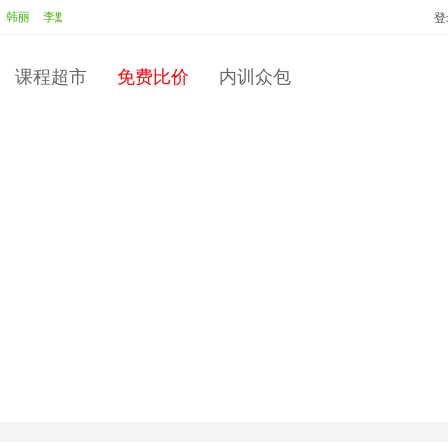
李默
中标：
李默
校园人转变为职场人
投标：
彭永红
中标：
彭永红
登
课程超市
免费比价
内训众包