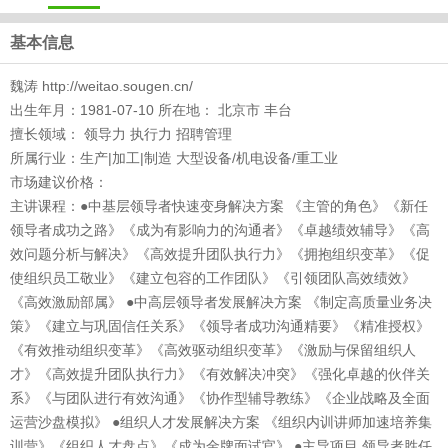
基本信息
魏涛 http://weitao.sougen.cn/
出生年月：1981-07-10 所在地： 北京市 丰台
擅长领域： 领导力 执行力 招聘管理
所属行业：生产|加工|制造 大型设备/机电设备/重工业
市场建议价格：
主讲课程：●中基层领导者快速变身解决方案 《主管的角色》《新任
领导者成功之路》《成为有影响力的沟通者》《卓越绩效辅导》《高
效问题分析与解决》《高效提升团队执行力》《拥抱组织变革》《促
使组织员工敬业》《建立包容的工作团队》《引领团队高效绩效》
《高效激励部属》 ●中高层领导者发展解决方案 《制定高质量业务决
策》《建立与巩固信任关系》《领导者成功沟通精要》《精准授权》
《有效推动组织变革》《高效驱动组织变革》《激励与保留组织人
才》《高效提升团队执行力》《有效解决冲突》《强化卓越的伙伴关
系》《与团队进行有效沟通》《协作型辅导教练》《企业战略及全面
运营沙盘模拟》 ●组织人才发展解决方案 《组织内训讲师加速培养集
训营》《组织人才盘点》《成为金牌面试官》 ●主导项目 领导者胜任